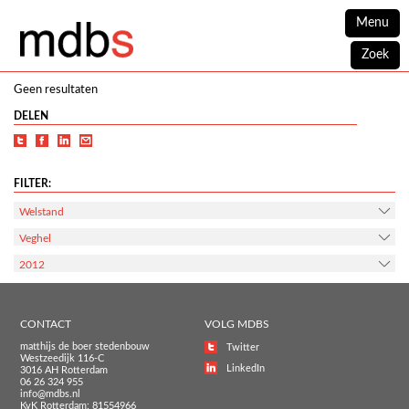
Menu
Zoek
Geen resultaten
DELEN
FILTER:
Welstand
Veghel
2012
CONTACT
VOLG MDBS
matthijs de boer stedenbouw
Twitter
Westzeedijk 116-C
LinkedIn
3016 AH Rotterdam
06 26 324 955
info@mdbs.nl
KvK Rotterdam: 81554966