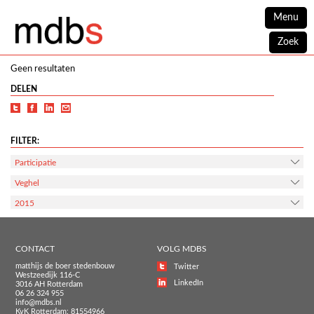
Menu
Zoek
Geen resultaten
DELEN
FILTER:
Participatie
Veghel
2015
CONTACT
VOLG MDBS
matthijs de boer stedenbouw
Twitter
Westzeedijk 116-C
LinkedIn
3016 AH Rotterdam
06 26 324 955
info@mdbs.nl
KvK Rotterdam: 81554966