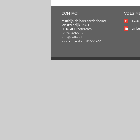
CONTACT
VOLG M
matthijs de boer stedenbouw
Twitt
Westzeedijk 116-C
Linke
3016 AH Rotterdam
06 26 324 955
info@mdbs.nl
KvK Rotterdam: 81554966