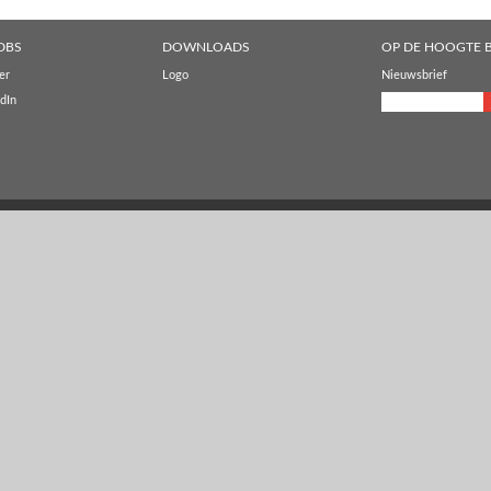
DBS
DOWNLOADS
OP DE HOOGTE B
er
Logo
Nieuwsbrief
dIn