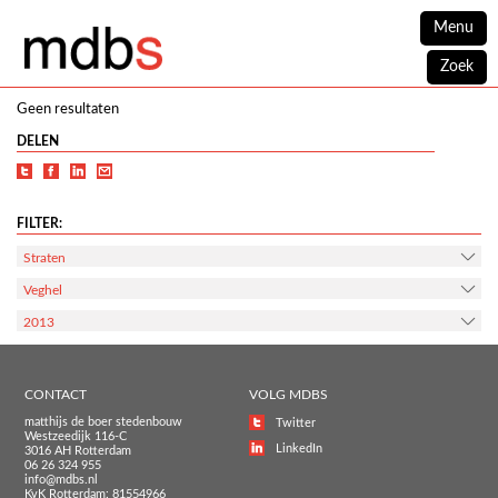
Menu
Zoek
Geen resultaten
DELEN
FILTER:
Straten
Veghel
2013
CONTACT
VOLG MDBS
matthijs de boer stedenbouw
Twitter
Westzeedijk 116-C
LinkedIn
3016 AH Rotterdam
06 26 324 955
info@mdbs.nl
KvK Rotterdam: 81554966