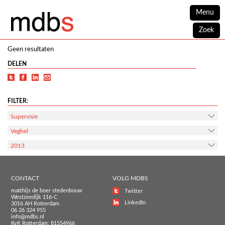
Menu
Zoek
Geen resultaten
DELEN
FILTER:
Supervisie
Veghel
2013
CONTACT
VOLG MDBS
matthijs de boer stedenbouw
Twitter
Westzeedijk 116-C
LinkedIn
3016 AH Rotterdam
06 26 324 955
info@mdbs.nl
KvK Rotterdam: 81554966