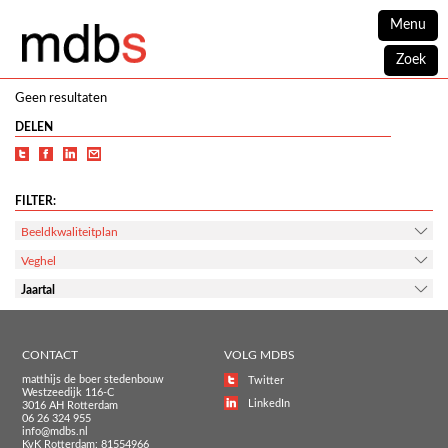
Menu
Zoek
Geen resultaten
DELEN
FILTER:
Beeldkwaliteitplan
Veghel
Jaartal
CONTACT
VOLG MDBS
matthijs de boer stedenbouw
Twitter
Westzeedijk 116-C
LinkedIn
3016 AH Rotterdam
06 26 324 955
info@mdbs.nl
KvK Rotterdam: 81554966