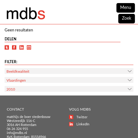
Menu
Zoek
Geen resultaten
DELEN
FILTER:
Beeldkwaliteit
Vlaardingen
2010
CONTACT
VOLG MDBS
matthijs de boer stedenbouw
Twitter
Westzeedijk 116-C
LinkedIn
3016 AH Rotterdam
06 26 324 955
info@mdbs.nl
KvK Rotterdam: 81554966