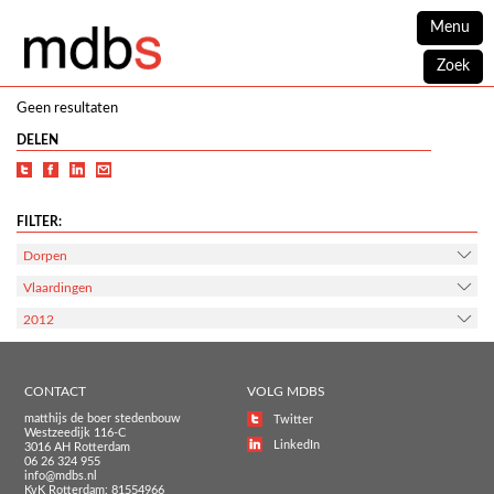
Menu
Zoek
Geen resultaten
DELEN
FILTER:
Dorpen
Vlaardingen
2012
CONTACT
VOLG MDBS
matthijs de boer stedenbouw
Twitter
Westzeedijk 116-C
LinkedIn
3016 AH Rotterdam
06 26 324 955
info@mdbs.nl
KvK Rotterdam: 81554966