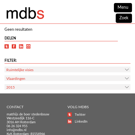
Menu
Zoek
Geen resultaten
DELEN
FILTER:
Ruimtelijke visies
Vlaardingen
2015
CONTACT
VOLG MDBS
matthijs de boer stedenbouw
Twitter
Westzeedijk 116-C
LinkedIn
3016 AH Rotterdam
06 26 324 955
info@mdbs.nl
KvK Rotterdam: 81554966