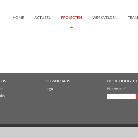
HOME
ACTUEEL
PROJECTEN
WERKVELDEN
TEAM
DBS
DOWNLOADS
OP DE HOOGTE B
er
Logo
Nieuwsbrief
dIn