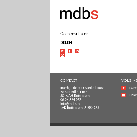
Geen resultaten
DELEN
CONTACT
VOLG M
matthijs de boer stedenbouw
Twitt
Westzeedijk 116-C
Linke
3016 AH Rotterdam
06 26 324 955
info@mdbs.nl
KvK Rotterdam: 81554966