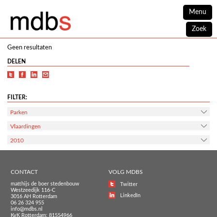
Menu
Zoek
Geen resultaten
DELEN
FILTER:
Parken
Vlaardingen
2010
CONTACT
VOLG MDBS
matthijs de boer stedenbouw
Twitter
Westzeedijk 116-C
LinkedIn
3016 AH Rotterdam
06 26 324 955
info@mdbs.nl
KvK Rotterdam: 81554966