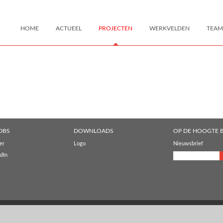
HOME
ACTUEEL
PROJECTEN
WERKVELDEN
TEAM
DBS
DOWNLOADS
OP DE HOOGTE B
er
Logo
Nieuwsbrief
dIn