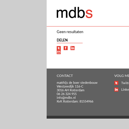
Geen resultaten
DELEN
CONTACT
VOLG M
matthijs de boer stedenbouw
Twitt
Westzeedijk 116-C
Linke
3016 AH Rotterdam
06 26 324 955
info@mdbs.nl
KvK Rotterdam: 81554966