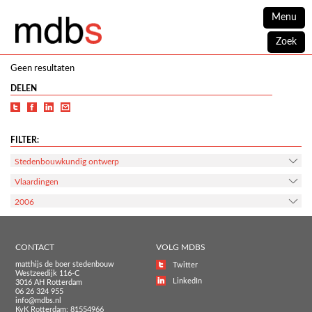
Menu
Zoek
Geen resultaten
DELEN
FILTER:
Stedenbouwkundig ontwerp
Vlaardingen
2006
CONTACT
VOLG MDBS
matthijs de boer stedenbouw
Twitter
Westzeedijk 116-C
LinkedIn
3016 AH Rotterdam
06 26 324 955
info@mdbs.nl
KvK Rotterdam: 81554966