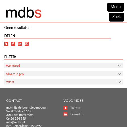
Menu
Zoek
Geen resultaten
DELEN
FILTER:
Welstand
Vlaardingen
2010
CONTACT
VOLG MDBS
matthijs de boer stedenbouw
Twitter
Westzeedijk 116-C
LinkedIn
3016 AH Rotterdam
06 26 324 955
info@mdbs.nl
KvK Rotterdam: 81554966