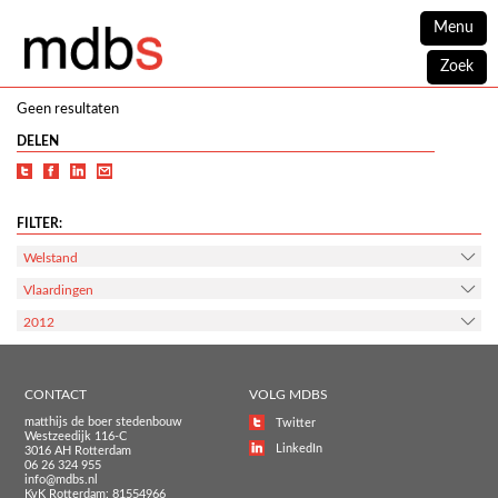
Menu
Zoek
Geen resultaten
DELEN
FILTER:
Welstand
Vlaardingen
2012
CONTACT
VOLG MDBS
matthijs de boer stedenbouw
Twitter
Westzeedijk 116-C
LinkedIn
3016 AH Rotterdam
06 26 324 955
info@mdbs.nl
KvK Rotterdam: 81554966