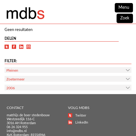
Menu
Zoek
Geen resultaten
DELEN
FILTER:
Pleinen
Zoetermeer
2006
CONTACT
VOLG MDBS
matthijs de boer stedenbouw
Twitter
Westzeedijk 116-C
LinkedIn
3016 AH Rotterdam
06 26 324 955
info@mdbs.nl
KvK Rotterdam: 81554966