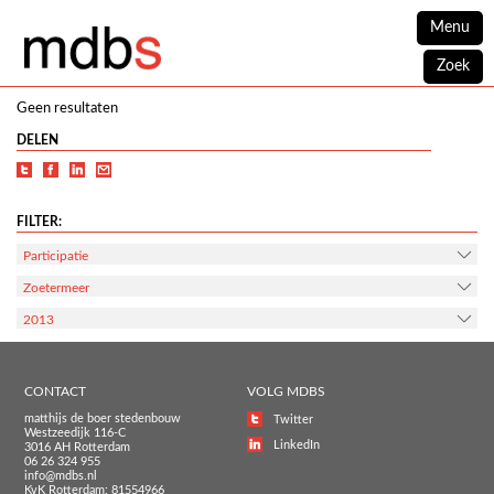
Menu
Zoek
Geen resultaten
DELEN
FILTER:
Participatie
Zoetermeer
2013
CONTACT
VOLG MDBS
matthijs de boer stedenbouw
Twitter
Westzeedijk 116-C
LinkedIn
3016 AH Rotterdam
06 26 324 955
info@mdbs.nl
KvK Rotterdam: 81554966