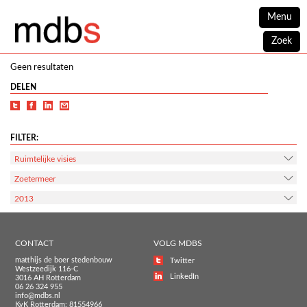
Menu
Zoek
Geen resultaten
DELEN
FILTER:
Ruimtelijke visies
Zoetermeer
2013
CONTACT
VOLG MDBS
matthijs de boer stedenbouw
Twitter
Westzeedijk 116-C
LinkedIn
3016 AH Rotterdam
06 26 324 955
info@mdbs.nl
KvK Rotterdam: 81554966