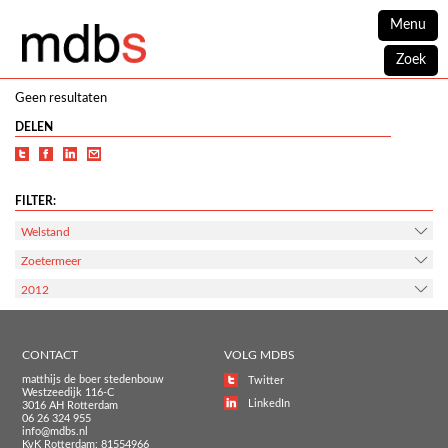
Menu
Zoek
Geen resultaten
DELEN
FILTER:
Welstand
Zoetermeer
2012
CONTACT
VOLG MDBS
matthijs de boer stedenbouw
Twitter
Westzeedijk 116-C
LinkedIn
3016 AH Rotterdam
06 26 324 955
info@mdbs.nl
KvK Rotterdam: 81554966