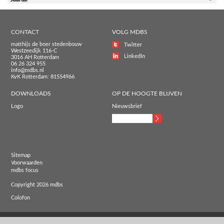
CONTACT
VOLG MDBS
matthijs de boer stedenbouw
Twitter
Westzeedijk 116-C
LinkedIn
3016 AH Rotterdam
06 26 324 955
info@mdbs.nl
KvK Rotterdam: 81554966
DOWNLOADS
OP DE HOOGTE BLIJVEN
Logo
Nieuwsbrief
Sitemap
Voorwaarden
mdbs focus
Copyright 2026 mdbs
Colofon