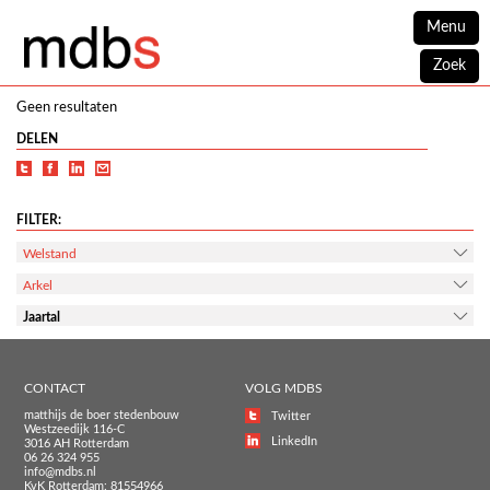
Menu
Zoek
Geen resultaten
DELEN
FILTER:
Welstand
Arkel
Jaartal
CONTACT
VOLG MDBS
matthijs de boer stedenbouw
Twitter
Westzeedijk 116-C
LinkedIn
3016 AH Rotterdam
06 26 324 955
info@mdbs.nl
KvK Rotterdam: 81554966