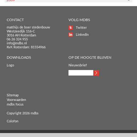
CONTACT
VOLG MDBS
matthijs de boer stedenbouw
Twitter
Westzeedijk 116-C
LinkedIn
3016 AH Rotterdam
06 26 324 955
info@mdbs.nl
KvK Rotterdam: 81554966
DOWNLOADS
OP DE HOOGTE BLIJVEN
Logo
Nieuwsbrief
Sitemap
Voorwaarden
mdbs focus
Copyright 2026 mdbs
Colofon