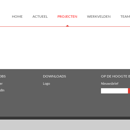
HOME
ACTUEEL
PROJECTEN
WERKVELDEN
TEAM
DBS
DOWNLOADS
OP DE HOOGTE B
er
Logo
Nieuwsbrief
dIn