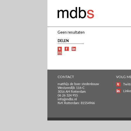
Geen resultaten
DELEN
CONTACT
VOLG M
matthijs de boer stedenbouw
Twitt
Westzeedijk 116-C
Linke
3016 AH Rotterdam
06 26 324 955
info@mdbs.nl
KvK Rotterdam: 81554966