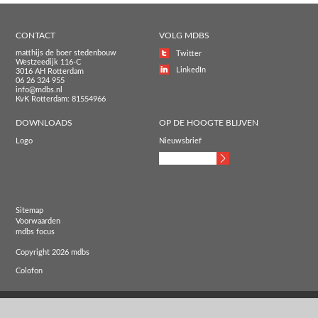
CONTACT
VOLG MDBS
matthijs de boer stedenbouw
Twitter
Westzeedijk 116-C
LinkedIn
3016 AH Rotterdam
06 26 324 955
info@mdbs.nl
KvK Rotterdam: 81554966
DOWNLOADS
OP DE HOOGTE BLIJVEN
Logo
Nieuwsbrief
Sitemap
Voorwaarden
mdbs focus
Copyright 2026 mdbs
Colofon