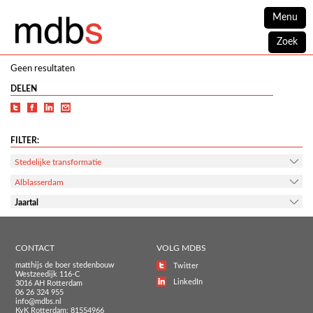
Menu
Zoek
Geen resultaten
DELEN
FILTER:
Stedelijke transformatie
Alblasserdam
Jaartal
CONTACT
VOLG MDBS
matthijs de boer stedenbouw
Twitter
Westzeedijk 116-C
LinkedIn
3016 AH Rotterdam
06 26 324 955
info@mdbs.nl
KvK Rotterdam: 81554966