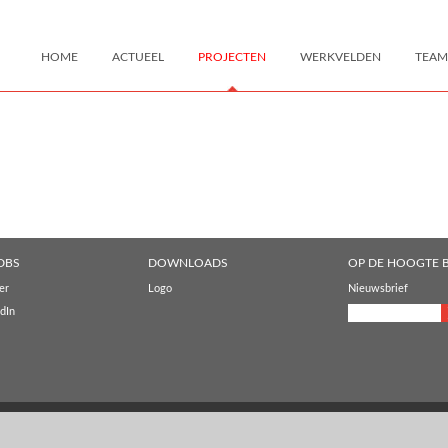
HOME
ACTUEEL
PROJECTEN
WERKVELDEN
TEAM
DBS
DOWNLOADS
OP DE HOOGTE B
er
Logo
Nieuwsbrief
dIn