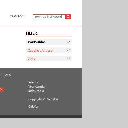
CONTACT
FILTER:
Werkvelden
Capelle a/d IJssel
2012
LIJVEN
Sitemap
Voorwaarden
mdbs focus
Copyright 2026 mdbs
Colofon