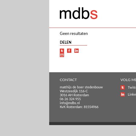
Geen resultaten
DELEN
CONTACT
VOLG M
matthijs de boer stedenbouw
Twitt
Westzeedijk 116-C
Linke
3016 AH Rotterdam
06 26 324 955
info@mdbs.nl
KvK Rotterdam: 81554966