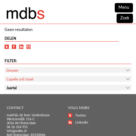
Menu
Zoek
Geen resultaten
DELEN
FILTER:
Dorpen
Capelle a/d IJssel
Jaartal
CONTACT
VOLG MDBS
matthijs de boer stedenbouw
Twitter
Westzeedijk 116-C
LinkedIn
3016 AH Rotterdam
06 26 324 955
info@mdbs.nl
KvK Rotterdam: 81554966