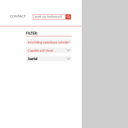
CONTACT
FILTER:
Inrichting openbare ruimte
Capelle a/d IJssel
Jaartal