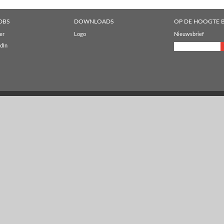
DBS
DOWNLOADS
OP DE HOOGTE B
er
Logo
Nieuwsbrief
dIn