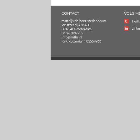
CONTACT
VOLG M
matthijs de boer stedenbouw
Twitt
Westzeedijk 116-C
Linke
3016 AH Rotterdam
06 26 324 955
info@mdbs.nl
KvK Rotterdam: 81554966