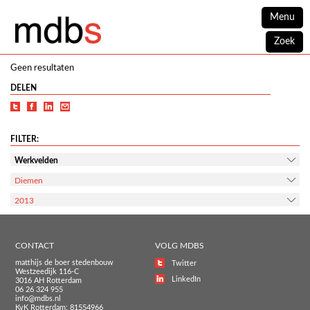
Menu
Zoek
Geen resultaten
DELEN
FILTER:
Werkvelden
Diemen
2013
CONTACT
VOLG MDBS
matthijs de boer stedenbouw
Twitter
Westzeedijk 116-C
LinkedIn
3016 AH Rotterdam
06 26 324 955
info@mdbs.nl
KvK Rotterdam: 81554966