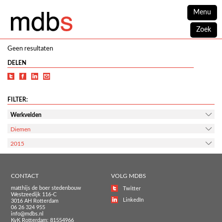
Menu
Zoek
Geen resultaten
DELEN
FILTER:
Werkvelden
Diemen
2015
CONTACT
VOLG MDBS
matthijs de boer stedenbouw
Twitter
Westzeedijk 116-C
LinkedIn
3016 AH Rotterdam
06 26 324 955
info@mdbs.nl
KvK Rotterdam: 81554966