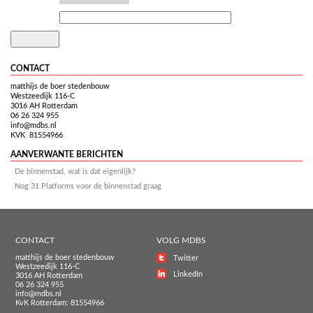
CONTACT
matthijs de boer stedenbouw
Westzeedijk 116-C
3016 AH Rotterdam
06 26 324 955
info@mdbs.nl
KVK 81554966
AANVERWANTE BERICHTEN
De binnenstad, wat is dat eigenlijk?
Nog 31 Platforms voor de binnenstad graag
CONTACT
VOLG MDBS
matthijs de boer stedenbouw
Twitter
Westzeedijk 116-C
LinkedIn
3016 AH Rotterdam
06 26 324 955
info@mdbs.nl
KvK Rotterdam: 81554966