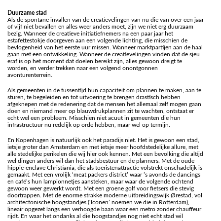
Duurzame stad
Als de spontane invallen van de creatievelingen van nu die van over een jaar
of vijf niet bevallen en alles weer anders moet, zijn we niet erg duurzaam
bezig. Wanneer de creatieve initiatiefnemers na een paar jaar het
estafettestokje doorgeven aan een volgende lichting, die misschien de
bevlogenheid van het eerste uur missen. Wanneer marktpartijen aan de haal
gaan met een ontwikkeling. Wanneer de creatievelingen vinden dat de sjeu
eraf is op het moment dat doelen bereikt zijn, alles gewoon dreigt te
worden, en verder trekken naar een volgend onontgonnen
avonturenterrein.
Als gemeenten in de tussentijd hun capaciteit om plannen te maken, aan te
sturen, te begeleiden en tot uitvoering te brengen drastisch hebben
afgeknepen met de redenering dat de mensen het allemaal zelf mogen gaan
doen en niemand meer op blauwdrukplannen zit te wachten, ontstaat er
echt wel een probleem. Misschien niet acuut in gemeenten die hun
infrastructuur nu redelijk op orde hebben, maar wel op termijn.
En Kopenhagen is natuurlijk ook het paradijs niet. Het is gewoon een stad,
ietsje groter dan Amsterdam en met ietsje meer hoofdstedelijke allure, met
alle stedelijke perikelen die wij hier ook kennen. Met een bevolking die altijd
wel dingen anders wil dan het stadsbestuur en de planners. Met de oude
hippie-enclave Christiania, die als toeristenattractie volstrekt onschadelijk is
gemaakt. Met een vrolijk ‘meat packers district’ waar ’s avonds de dancings
en café’s hun lampionnetjes aansteken, maar waar de volgende ochtend
gewoon weer gewerkt wordt. Met een groene golf voor fietsers die stevig
doortrappen. Met de enorme strakke moderne uitbreidingswijk Ørestad, vol
architectonische hoogstandjes (‘Iconen’ noemen we die in Rotterdam),
lineair opgezet langs een verhoogde baan waar een metro zonder chauffeur
rijdt. En waar het ondanks al die hoogstandjes nog niet echt stad wil