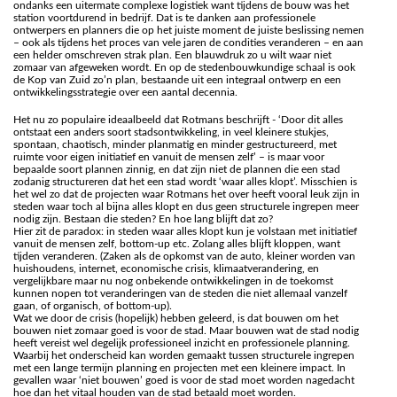
ondanks een uitermate complexe logistiek want tijdens de bouw was het
station voortdurend in bedrijf. Dat is te danken aan professionele
ontwerpers en planners die op het juiste moment de juiste beslissing nemen
– ook als tijdens het proces van vele jaren de condities veranderen – en aan
een helder omschreven strak plan. Een blauwdruk zo u wilt waar niet
zomaar van afgeweken wordt. En op de stedenbouwkundige schaal is ook
de Kop van Zuid zo’n plan, bestaande uit een integraal ontwerp en een
ontwikkelingsstrategie over een aantal decennia.
Het nu zo populaire ideaalbeeld dat Rotmans beschrijft - ‘Door dit alles
ontstaat een anders soort stadsontwikkeling, in veel kleinere stukjes,
spontaan, chaotisch, minder planmatig en minder gestructureerd, met
ruimte voor eigen initiatief en vanuit de mensen zelf’ – is maar voor
bepaalde soort plannen zinnig, en dat zijn niet de plannen die een stad
zodanig structureren dat het een stad wordt ‘waar alles klopt’. Misschien is
het wel zo dat de projecten waar Rotmans het over heeft vooral leuk zijn in
steden waar toch al bijna alles klopt en dus geen structurele ingrepen meer
nodig zijn. Bestaan die steden? En hoe lang blijft dat zo?
Hier zit de paradox: in steden waar alles klopt kun je volstaan met initiatief
vanuit de mensen zelf, bottom-up etc. Zolang alles blijft kloppen, want
tijden veranderen. (Zaken als de opkomst van de auto, kleiner worden van
huishoudens, internet, economische crisis, klimaatverandering, en
vergelijkbare maar nu nog onbekende ontwikkelingen in de toekomst
kunnen nopen tot veranderingen van de steden die niet allemaal vanzelf
gaan, of organisch, of bottom-up).
Wat we door de crisis (hopelijk) hebben geleerd, is dat bouwen om het
bouwen niet zomaar goed is voor de stad. Maar bouwen wat de stad nodig
heeft vereist wel degelijk professioneel inzicht en professionele planning.
Waarbij het onderscheid kan worden gemaakt tussen structurele ingrepen
met een lange termijn planning en projecten met een kleinere impact. In
gevallen waar ‘niet bouwen’ goed is voor de stad moet worden nagedacht
hoe dan het vitaal houden van de stad betaald moet worden.