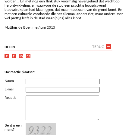
worden... En met nog een flink stuk voormalig havengebied dat wacht op
herontwikkeling, en waarvoor de stad een prachtig hoogdravend
blauwdrukplan had klaarliggen, dat maar moeizaam van de grond komt. En
met een culturele voorhoede die het allemaal anders ziet, maar ondertussen
wel prettig leeft in de stad waar (bijna) alles klopt.
Matthijs de Boer, mei/juni 2015
TERUG
DELEN
Uw reactie plaatsen:
Naam
E-mail
Reactie
Bent u een
mens?