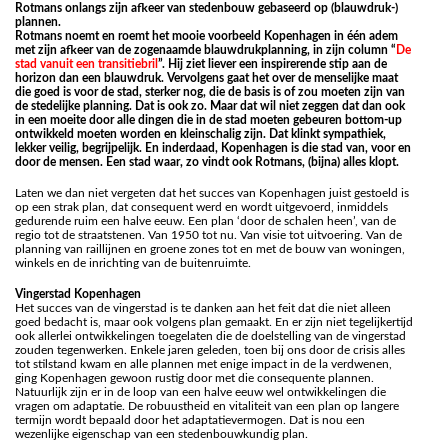
Rotmans onlangs zijn afkeer van stedenbouw gebaseerd op (blauwdruk-)
plannen.
Rotmans noemt en roemt het mooie voorbeeld Kopenhagen in één adem
met zijn afkeer van de zogenaamde blauwdrukplanning, in zijn column “
De
stad vanuit een transitiebril
”. Hij ziet liever een inspirerende stip aan de
horizon dan een blauwdruk. Vervolgens gaat het over de menselijke maat
die goed is voor de stad, sterker nog, die de basis is of zou moeten zijn van
de stedelijke planning. Dat is ook zo. Maar dat wil niet zeggen dat dan ook
in een moeite door alle dingen die in de stad moeten gebeuren bottom-up
ontwikkeld moeten worden en kleinschalig zijn. Dat klinkt sympathiek,
lekker veilig, begrijpelijk. En inderdaad, Kopenhagen is die stad van, voor en
door de mensen. Een stad waar, zo vindt ook Rotmans, (bijna) alles klopt.
Laten we dan niet vergeten dat het succes van Kopenhagen juist gestoeld is
op een strak plan, dat consequent werd en wordt uitgevoerd, inmiddels
gedurende ruim een halve eeuw. Een plan ‘door de schalen heen’, van de
regio tot de straatstenen. Van 1950 tot nu. Van visie tot uitvoering. Van de
planning van raillijnen en groene zones tot en met de bouw van woningen,
winkels en de inrichting van de buitenruimte.
Vingerstad Kopenhagen
Het succes van de vingerstad is te danken aan het feit dat die niet alleen
goed bedacht is, maar ook volgens plan gemaakt. En er zijn niet tegelijkertijd
ook allerlei ontwikkelingen toegelaten die de doelstelling van de vingerstad
zouden tegenwerken. Enkele jaren geleden, toen bij ons door de crisis alles
tot stilstand kwam en alle plannen met enige impact in de la verdwenen,
ging Kopenhagen gewoon rustig door met die consequente plannen.
Natuurlijk zijn er in de loop van een halve eeuw wel ontwikkelingen die
vragen om adaptatie. De robuustheid en vitaliteit van een plan op langere
termijn wordt bepaald door het adaptatievermogen. Dat is nou een
wezenlijke eigenschap van een stedenbouwkundig plan.