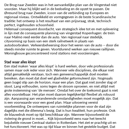
De Brug naar Zweden was in het aanvankelijke plan van de Vingerstad niet
voorzien. Maar hij blijkt wel in de bedoeling en de opzet te passen. De
Øresund brug naar Zweden, icoon van de verbinding op Europees en
regionaal niveau. Ontwikkeld en vormgegeven in de beste Scandinavische
traditie: het ontwerp is het resultaat van een prijsvraag, strak, technisch
perfect, ingehouden schoonheid.
Helemaal consequent doordacht, van strategisch idee tot en met oplevering
in lijn met de consequente planning van vingerstad Kopenhagen: de trein
naar Malmö reed eerder dan de auto. Van regionaal naar stedelijk,
cityvorming op basis van een sterk railnetwerk in plaats van
autodoorbraken. Verkeersbeheersing door het weren van de auto – door die
steeds minder ruimte te geven. Voortdurend werken aan nieuwe raillijnen.
Woningbouw geconcentreerd rond stations met voorzieningen.
Stad waar alles klopt
Een stad maken ‘waar alles klopt’ is hard werken, door vele professionals
samen maar ook ieder voor zich. Wanneer vele disciplines, die elkaar niet
altijd gemakkelijk verstaan, toch een gemeenschappelijk doel moeten
bereiken, dan moet dat doel wel glashelder geformuleerd zijn. Nogmaals
geen (vage) stip aan de horizon, maar een plan. Dat gaat niet zonder slag of
stoot. Lang volhouden, soms tegen de stroom oproeien, en niet altijd met
grote instemming van ‘de mensen’. Omdat het over de toekomst gaat is niet
alles voorstelbaar. Het plan moet daarom tegelijkertijd flexibel als robuust
zijn. Aanpassing aan veranderende omstandigheden moet mogelijk zijn. Dat
is een voorwaarde voor een goed plan. Maar uitvoering vereist
voorbereiding. De ontwerpers van ruimtelijke plannen voor de stad zijn
dagelijks met die dilemma’s bezig. Dat is hun kwaliteit, hun professie. Ook
de blauwdruk moet op tijd beschikbaar zijn. Wanneer bijvoorbeeld de
riolering de grond in moet…. Kijk bijvoorbeeld eens naar het terecht
bejubelde nieuwe Centraal station in Rotterdam. Het ziet er prachtig uit en
het functioneert. Het was op tijd klaar en binnen het gestelde budget. Dat