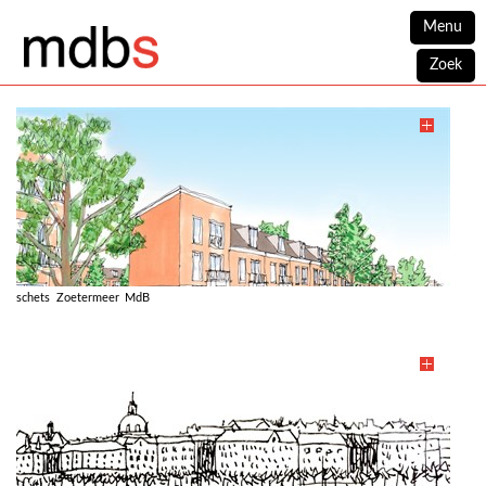
Menu
Zoek
schets Zoetermeer MdB