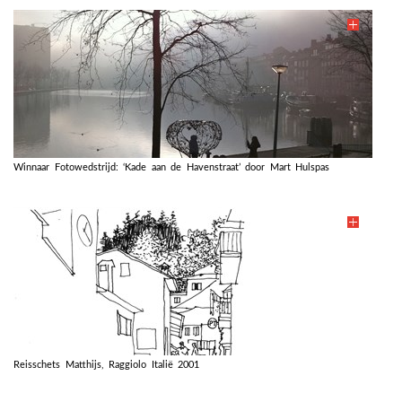
Winnaar Fotowedstrijd: ‘Kade aan de Havenstraat’ door Mart Hulspas
Reisschets Matthijs, Raggiolo Italië 2001