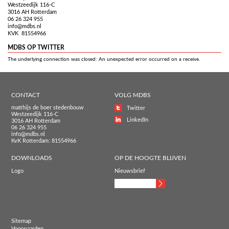
Westzeedijk 116-C
3016 AH Rotterdam
06 26 324 955
info@mdbs.nl
KVK 81554966
MDBS OP TWITTER
The underlying connection was closed: An unexpected error occurred on a receive.
CONTACT
VOLG MDBS
matthijs de boer stedenbouw
Twitter
Westzeedijk 116-C
LinkedIn
3016 AH Rotterdam
06 26 324 955
info@mdbs.nl
KvK Rotterdam: 81554966
DOWNLOADS
OP DE HOOGTE BLIJVEN
Logo
Nieuwsbrief
Sitemap
Voorwaarden