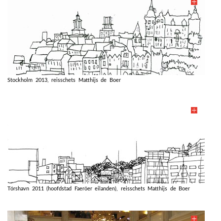
Stockholm 2013, reisschets Matthijs de Boer
Tórshavn 2011 (hoofdstad Faeröer eilanden), reisschets Matthijs de Boer