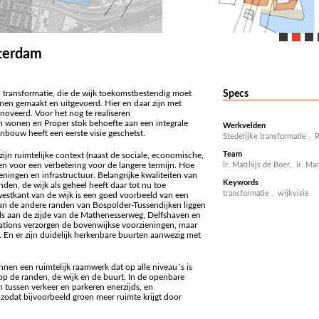
tterdam
n transformatie, die de wijk toekomstbestendig moet
Specs
nen gemaakt en uitgevoerd. Hier en daar zijn met
oveerd. Voor het nog te realiseren
onen en Proper stok behoefte aan een integrale
Werkvelden
enbouw heeft een eerste visie geschetst.
Stedelijke transformatie
,
R
Team
zijn ruimtelijke context (naast de sociale, economische,
ten voor een verbetering voor de langere termijn. Hoe
ir. Matthijs de Boer,
ir. Ma
ieningen en infrastructuur. Belangrijke kwaliteiten van
Keywords
den, de wijk als geheel heeft daar tot nu toe
transformatie
,
wijkvisie
estkant van de wijk is een goed voorbeeld van een
 aan de andere randen van Bospolder-Tussendijken liggen
ls aan de zijde van de Mathenesserweg, Delfshaven en
tations verzorgen de bovenwijkse voorzieningen, maar
 . En er zijn duidelijk herkenbare buurten aanwezig met
en een ruimtelijk raamwerk dat op alle niveau´s is
op de randen, de wijk en de buurt. In de openbare
 tussen verkeer en parkeren enerzijds, en
, zodat bijvoorbeeld groen meer ruimte krijgt door