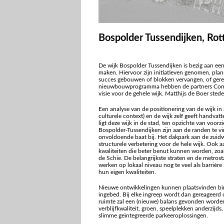
Bospolder Tussendijken, Ro
De wijk Bospolder Tussendijken is bezig aan ee
maken. Hiervoor zijn initiatieven genomen, plan
succes gebouwen of blokken vervangen, of geren
nieuwbouwprogramma hebben de partners Com w
visie voor de gehele wijk. Matthijs de Boer sted
Een analyse van de positionering van de wijk in 
culturele context) en de wijk zelf geeft handvat
ligt deze wijk in de stad, ten opzichte van voorz
Bospolder-Tussendijken zijn aan de randen te vin
onvoldoende baat bij. Het dakpark aan de zuidw
structurele verbetering voor de hele wijk. Ook
kwaliteiten die beter benut kunnen worden, zoa
de Schie. De belangrijkste straten en de metros
werken op lokaal niveau nog te veel als barrière
hun eigen kwaliteiten.
Nieuwe ontwikkelingen kunnen plaatsvinden binn
ingebed. Bij elke ingreep wordt dan gereageerd 
ruimte zal een (nieuwe) balans gevonden worden
verblijfkwaliteit, groen, speelplekken anderzijds
slimme geïntegreerde parkeeroplossingen.