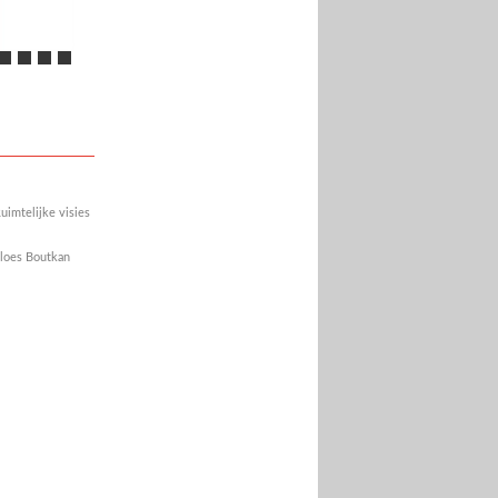
uimtelijke visies
rloes Boutkan