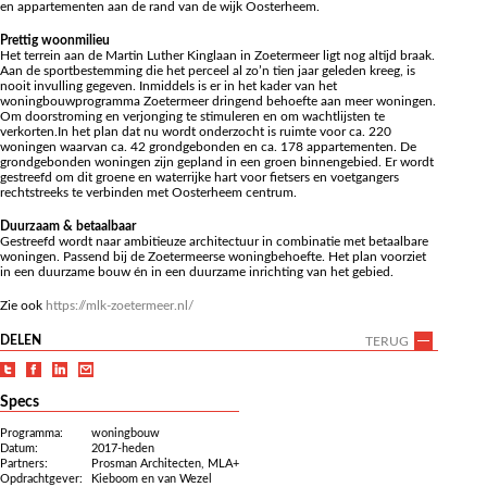
en appartementen aan de rand van de wijk Oosterheem.
Prettig woonmilieu
Het terrein aan de Martin Luther Kinglaan in Zoetermeer ligt nog altijd braak.
Aan de sportbestemming die het perceel al zo’n tien jaar geleden kreeg, is
nooit invulling gegeven. Inmiddels is er in het kader van het
woningbouwprogramma Zoetermeer dringend behoefte aan meer woningen.
Om doorstroming en verjonging te stimuleren en om wachtlijsten te
verkorten.In het plan dat nu wordt onderzocht is ruimte voor ca. 220
woningen waarvan ca. 42 grondgebonden en ca. 178 appartementen. De
grondgebonden woningen zijn gepland in een groen binnengebied. Er wordt
gestreefd om dit groene en waterrijke hart voor fietsers en voetgangers
rechtstreeks te verbinden met Oosterheem centrum.
Duurzaam & betaalbaar
Gestreefd wordt naar ambitieuze architectuur in combinatie met betaalbare
woningen. Passend bij de Zoetermeerse woningbehoefte. Het plan voorziet
in een duurzame bouw én in een duurzame inrichting van het gebied.
Zie ook
https://mlk-zoetermeer.nl/
DELEN
TERUG
Specs
Programma:
woningbouw
Datum:
2017-heden
Partners:
Prosman Architecten, MLA+
Opdrachtgever:
Kieboom en van Wezel