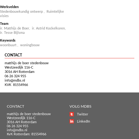
Werkvelden
Stedenbouwkundig ontwerp
,
Ruimtelijke
visies
Team
ir. Matthijs de Boer,
ir. Astrid Kockelkoren,
ir. Tesse Bijlsma
Keywords
woonbuurt
,
woningbouw
CONTACT
matthijs de boer stedenbouw
Westzeedijk 116-C
3016 AH Rotterdam
06 26 324 955
info@mdbs.nl
KVK 81554966
CONTACT
VOLG MDBS
matthijs de boer stedenbouw
Twitter
Westzeedijk 116-C
LinkedIn
3016 AH Rotterdam
06 26 324 955
info@mdbs.nl
KvK Rotterdam: 81554966