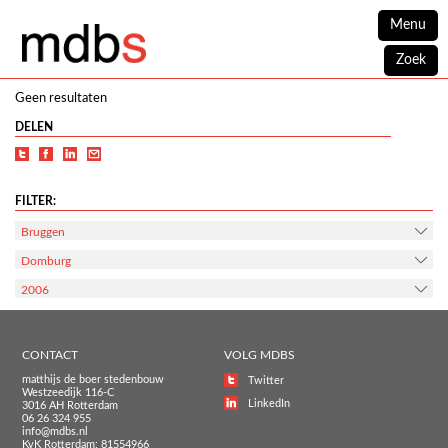
Menu
Zoek
Geen resultaten
DELEN
FILTER:
Bruggen
Domburg
2006
CONTACT
VOLG MDBS
matthijs de boer stedenbouw
Twitter
Westzeedijk 116-C
LinkedIn
3016 AH Rotterdam
06 26 324 955
info@mdbs.nl
KvK Rotterdam: 81554966