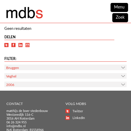
Menu
Zoek
Geen resultaten
DELEN
FILTER:
Bruggen
Veghel
2006
CONTACT
VOLG MDBS
matthijs de boer stedenbouw
Twitter
Westzeedijk 116-C
LinkedIn
3016 AH Rotterdam
06 26 324 955
info@mdbs.nl
KvK Rotterdam: 81554966