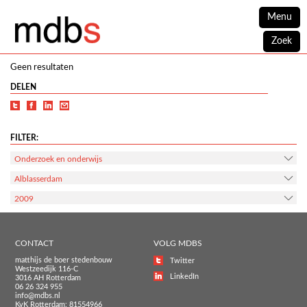
Menu
Zoek
Geen resultaten
DELEN
FILTER:
Onderzoek en onderwijs
Alblasserdam
2009
CONTACT
VOLG MDBS
matthijs de boer stedenbouw
Twitter
Westzeedijk 116-C
LinkedIn
3016 AH Rotterdam
06 26 324 955
info@mdbs.nl
KvK Rotterdam: 81554966