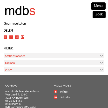
Menu
Zoek
Geen resultaten
DELEN
FILTER:
Stationslocaties
Diemen
2009
CONTACT
VOLG MDBS
matthijs de boer stedenbouw
Twitter
Westzeedijk 116-C
LinkedIn
3016 AH Rotterdam
06 26 324 955
info@mdbs.nl
KvK Rotterdam: 81554966