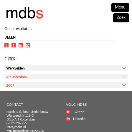
Menu
Zoek
Geen resultaten
DELEN
FILTER:
Werkvelden
Alblasserdam
2009
CONTACT
VOLG MDBS
matthijs de boer stedenbouw
Twitter
Westzeedijk 116-C
LinkedIn
3016 AH Rotterdam
06 26 324 955
info@mdbs.nl
KvK Rotterdam: 81554966