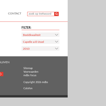
CONTACT
FILTER:
Beeldkwaliteit
Capelle a/d IJssel
2010
LIJVEN
Sitemap
Voorwaarden
mdbs focus
Copyright 2026 mdbs
Colofon