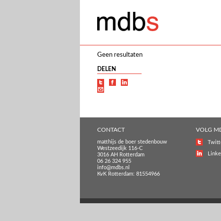
Geen resultaten
DELEN
CONTACT
VOLG M
matthijs de boer stedenbouw
Twitt
Westzeedijk 116-C
Linke
3016 AH Rotterdam
06 26 324 955
info@mdbs.nl
KvK Rotterdam: 81554966