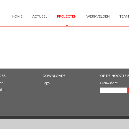
HOME
ACTUEEL
PROJECTEN
WERKVELDEN
TEAM
DBS
DOWNLOADS
OP DE HOOGTE B
er
Logo
Nieuwsbrief
dIn