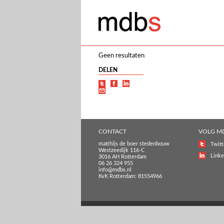
Geen resultaten
DELEN
CONTACT
VOLG M
matthijs de boer stedenbouw
Twitt
Westzeedijk 116-C
Linke
3016 AH Rotterdam
06 26 324 955
info@mdbs.nl
KvK Rotterdam: 81554966