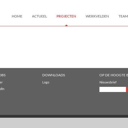
HOME
ACTUEEL
PROJECTEN
WERKVELDEN
TEAM
DBS
DOWNLOADS
OP DE HOOGTE B
er
Logo
Nieuwsbrief
dIn