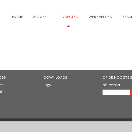
HOME
ACTUEEL
PROJECTEN
WERKVELDEN
TEAM
DBS
DOWNLOADS
OP DE HOOGTE B
er
Logo
Nieuwsbrief
dIn