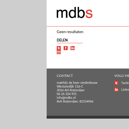
Geen resultaten
DELEN
CONTACT
VOLG M
matthijs de boer stedenbouw
Twitt
Westzeedijk 116-C
Linke
3016 AH Rotterdam
06 26 324 955
info@mdbs.nl
KvK Rotterdam: 81554966