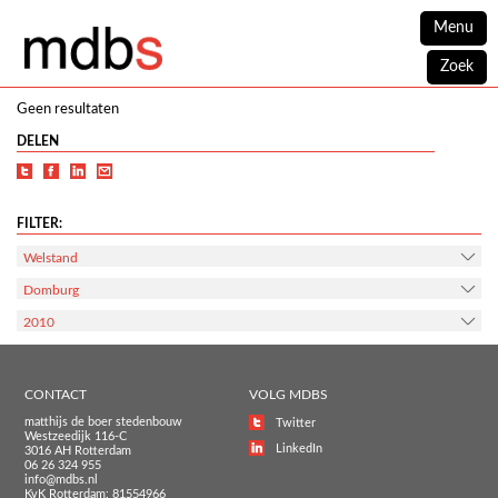
Menu
Zoek
Geen resultaten
DELEN
FILTER:
Welstand
Domburg
2010
CONTACT
VOLG MDBS
matthijs de boer stedenbouw
Twitter
Westzeedijk 116-C
LinkedIn
3016 AH Rotterdam
06 26 324 955
info@mdbs.nl
KvK Rotterdam: 81554966