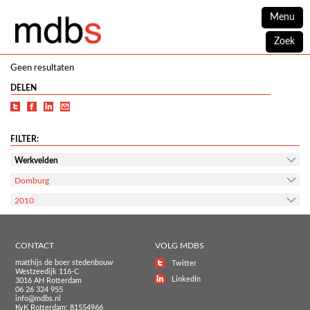
Menu
Zoek
Geen resultaten
DELEN
FILTER:
Werkvelden
Domburg
2010
CONTACT
VOLG MDBS
matthijs de boer stedenbouw
Twitter
Westzeedijk 116-C
LinkedIn
3016 AH Rotterdam
06 26 324 955
info@mdbs.nl
KvK Rotterdam: 81554966