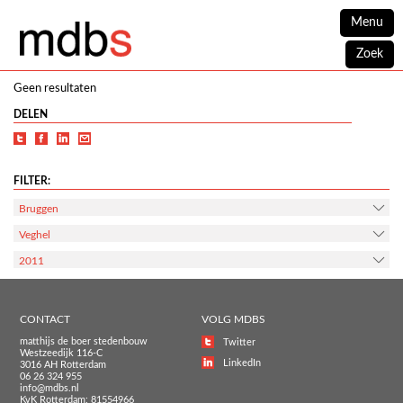
Menu
Zoek
Geen resultaten
DELEN
FILTER:
Bruggen
Veghel
2011
CONTACT
VOLG MDBS
matthijs de boer stedenbouw
Twitter
Westzeedijk 116-C
LinkedIn
3016 AH Rotterdam
06 26 324 955
info@mdbs.nl
KvK Rotterdam: 81554966