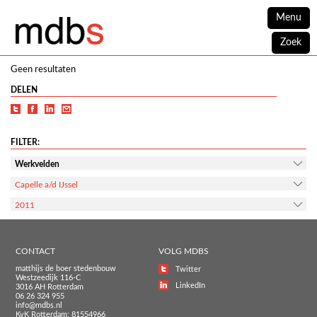
Menu
Zoek
Geen resultaten
DELEN
FILTER:
Werkvelden
Capelle a/d IJssel
2011
CONTACT
VOLG MDBS
matthijs de boer stedenbouw
Twitter
Westzeedijk 116-C
LinkedIn
3016 AH Rotterdam
06 26 324 955
info@mdbs.nl
KvK Rotterdam: 81554966