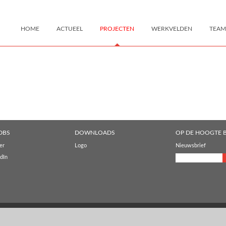
HOME
ACTUEEL
PROJECTEN
WERKVELDEN
TEAM
DBS
DOWNLOADS
OP DE HOOGTE B
er
Logo
Nieuwsbrief
dIn