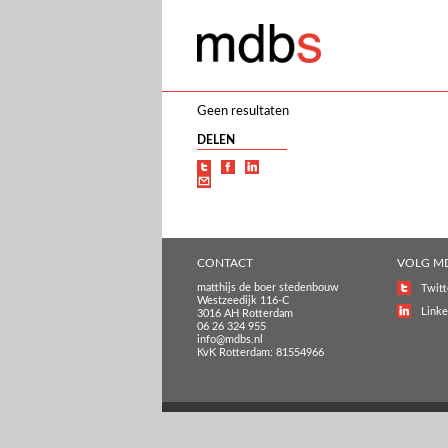
Geen resultaten
DELEN
CONTACT
VOLG M
matthijs de boer stedenbouw
Twitt
Westzeedijk 116-C
Linke
3016 AH Rotterdam
06 26 324 955
info@mdbs.nl
KvK Rotterdam: 81554966