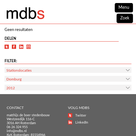
Menu
Zoek
Geen resultaten
DELEN
FILTER:
Stationslocaties
Domburg
2012
CONTACT
VOLG MDBS
matthijs de boer stedenbouw
Twitter
Westzeedijk 116-C
LinkedIn
3016 AH Rotterdam
06 26 324 955
info@mdbs.nl
KvK Rotterdam: 81554966