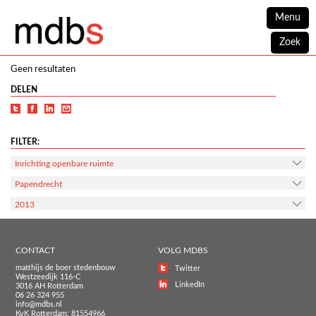
Menu
Zoek
Geen resultaten
DELEN
FILTER:
Inrichting openbare ruimte
Papendrecht
2013
CONTACT
VOLG MDBS
matthijs de boer stedenbouw
Twitter
Westzeedijk 116-C
LinkedIn
3016 AH Rotterdam
06 26 324 955
info@mdbs.nl
KvK Rotterdam: 81554966