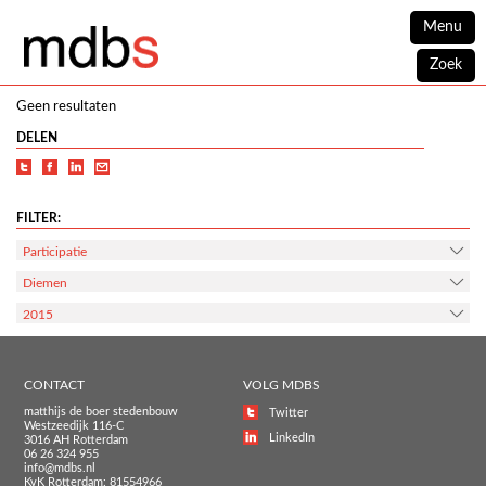
Menu
Zoek
Geen resultaten
DELEN
FILTER:
Participatie
Diemen
2015
CONTACT
VOLG MDBS
matthijs de boer stedenbouw
Twitter
Westzeedijk 116-C
LinkedIn
3016 AH Rotterdam
06 26 324 955
info@mdbs.nl
KvK Rotterdam: 81554966